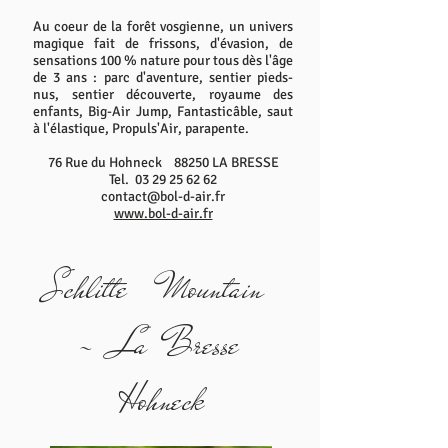
Au coeur de la forêt vosgienne, un univers
magique fait de frissons, d'évasion, de
sensations 100 % nature pour tous dès l'âge
de 3 ans : parc d'aventure, sentier pieds-
nus, sentier découverte, royaume des
enfants, Big-Air Jump, Fantasticâble, saut
à l'élastique, Propuls'Air, parapente.
76 Rue du Hohneck 88250 LA BRESSE
Tel.
03 29 25 62 62
contact@bol-d-air.fr
www.bol-d-air.fr
Schlitte Mountain
- La Bresse
Hohneck