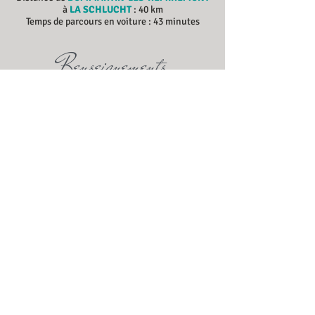
à
LA SCHLUCHT
: 40 km
Temps de parcours en voiture : 43 minutes
Renseignements
Office du Tourisme de La Schlucht
Col de la Schlucht
88230 LE VALTIN
Tél
03 29 63 11 38
Visitez le site officiel